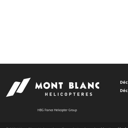
Déc
Déc
HBG France Helicopter Group