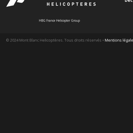
Déc
HBG France Helicopter Group
© 2024 Mont Blanc Helicoptères. Tous droits réservés •
Mentions légal