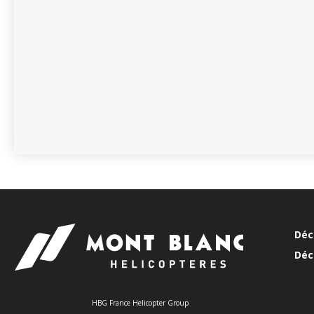
Déc
Déc
HBG France Helicopter Group