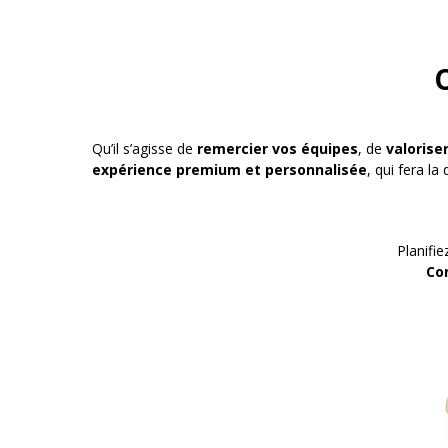
O
Qu’il s’agisse de
remercier vos équipes
, de
valorise
expérience premium et personnalisée
, qui fera la 
Planifi
Co