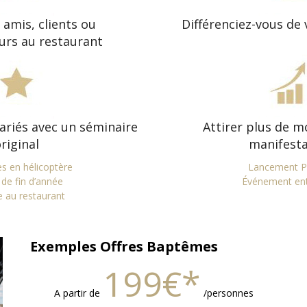
 amis, clients ou
Différenciez-vous de
urs au restaurant
ariés avec un séminaire
Attirer plus de m
riginal
manifesta
 en hélicoptère
Lancement P
 de fin d’année
Événement ent
 au restaurant
Exemples Offres Baptêmes
199€*
A partir de
/personnes