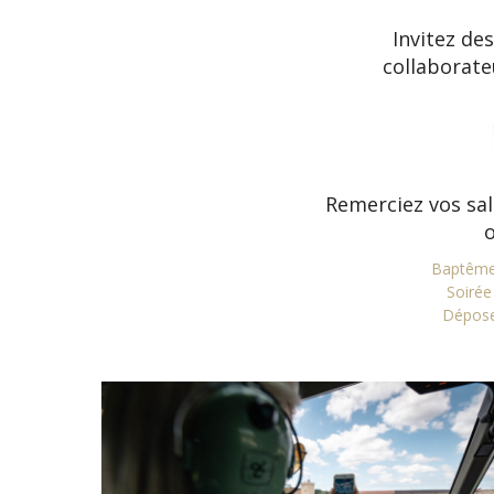
Invitez des
collaborate
Remerciez vos sal
o
Baptêmes
Soirée
Dépose