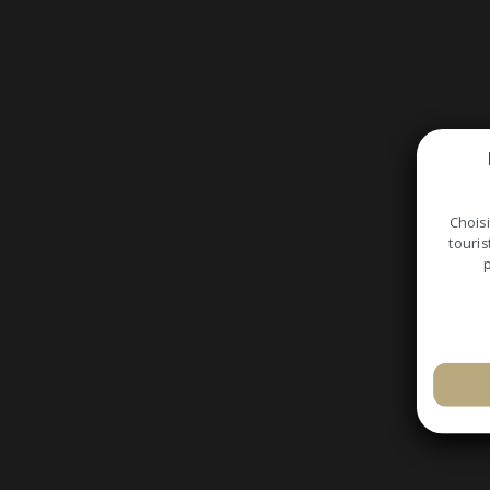
Choisi
touris
p