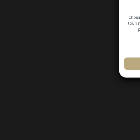
Choisi
touris
p