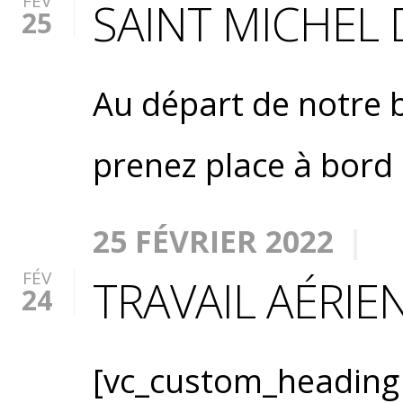
FÉV
SAINT MICHEL 
25
Au départ de notre b
prenez place à bord 
25 FÉVRIER 2022
FÉV
TRAVAIL AÉRIE
24
[vc_custom_heading t