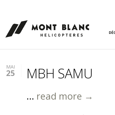
Panneau de gestion des cookies
DÉ
MAI
MBH SAMU
25
...
read more →