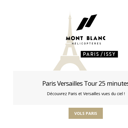
s et les
Paris Versailles Tour 25 minute
La vallée de la Che
nes
château
Découvrez Paris et Versailles vues du ciel !
l’Ouest Parisien
Véritable voyage dans le temp
l à bord de votre
découverte des splendides chât
Chevreuse pour un moment uni
VOLS PARIS