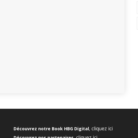
cliquez ici
Découvrez notre Book HBG Digital
,
cliquez ici
Découvrez nos partenaires,