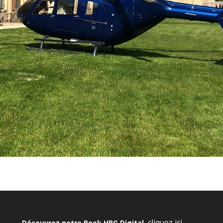
cliquez ici
Découvrez notre Book HBG Digital
,