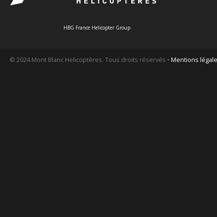
HBG France Helicopter Group
© 2024 Mont Blanc Helicoptères. Tous droits réservés •
Mentions légal