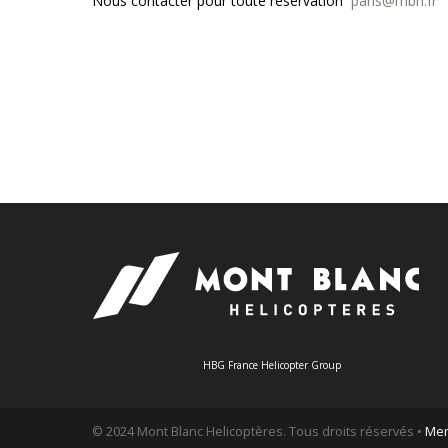
Nous contacter pour toute reservation
paris@mbh.fr
HBG France Helicopter Group
© 2024 Mont Blanc Helicoptères. Tous droits réservés •
Men