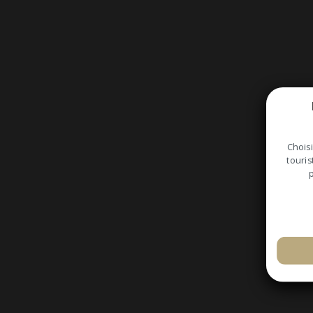
Choisi
touris
p